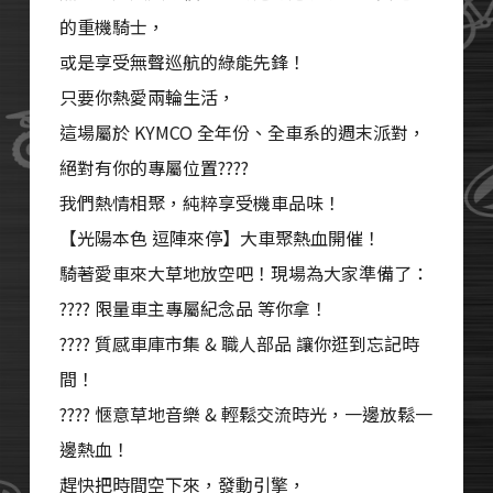
的重機騎士，
或是享受無聲巡航的綠能先鋒！
只要你熱愛兩輪生活，
這場屬於 KYMCO 全年份、全車系的週末派對，
絕對有你的專屬位置????
我們熱情相聚，純粹享受機車品味！
【光陽本色 逗陣來停】大車聚熱血開催！
騎著愛車來大草地放空吧！現場為大家準備了：
???? 限量車主專屬紀念品 等你拿！
???? 質感車庫市集 & 職人部品 讓你逛到忘記時
間！
???? 愜意草地音樂 & 輕鬆交流時光，一邊放鬆一
邊熱血！
趕快把時間空下來，發動引擎，