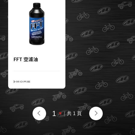
FFT 空濾油
MORE
｜
共 1 頁