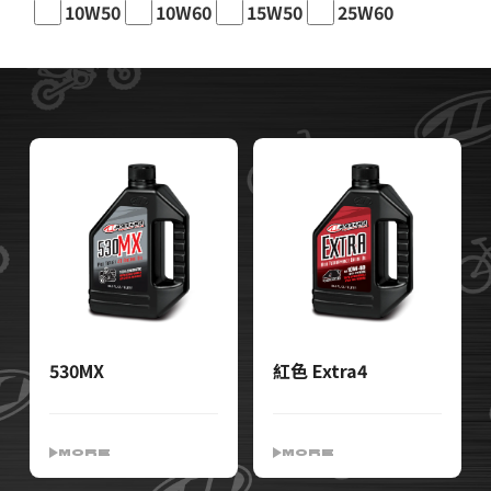
10W50
10W60
15W50
25W60
530MX
紅色 Extra4
MORE
MORE