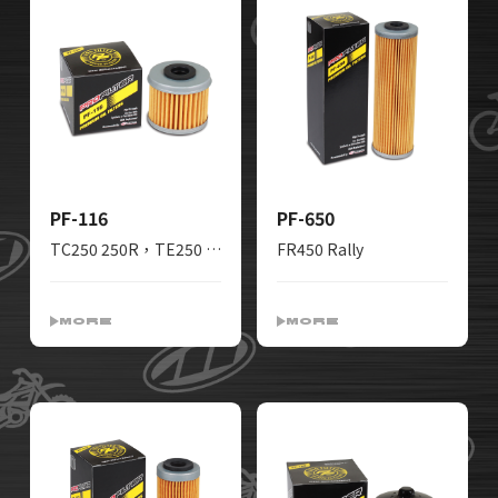
PF-116
PF-650
TC250 250R，TE250 250R 310 310R，TXC250 250R 310R，TE310 310R
FR450 Rally
MORE
MORE