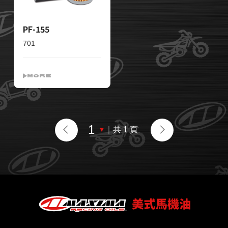
PF-155
701
MORE
｜
共 1 頁