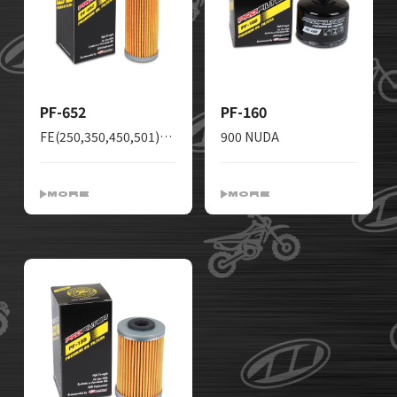
PF-652
PF-160
FE(250,350,450,501)、FC(250,350,450)、FS450、FX(350,450)-
900 NUDA
MORE
MORE