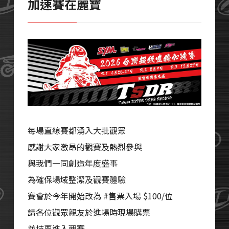
加速賽在麗寶
每場直線賽都湧入大批觀眾
感謝大家激昂的觀賽及熱烈參與
與我們一同創造年度盛事
為確保場域整潔及觀賽體驗
賽會於今年開始改為 
#售票入場
 $100/位
請各位觀眾親友於進場時現場購票
並持票進入觀賽